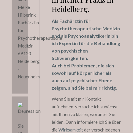
Heidelberg.
Meike
Hilberink
Als Fachärztin für
Fachärztin
Psychotherapeutische Medizin
für
und als Psychoanalytikerin bin
Psychotherapeutische
ich Expertin für die Behandlung
Medizin
von psychischen
69120
Schwierigkeiten.
Heidelberg
Auch bei Problemen, die sich
-
sowohl auf körperlicher als
Neuenheim
auch auf psychischer Ebene
zeigen, sind Sie bei mir richtig.
Wenn Sie mit mir Kontakt
aufnehmen, versuche ich zunächst
mit Ihnen zu klären, worunter Sie
leiden. Dann informiere ich Sie über
Sie
die
Wirksamkeit
der verschiedenen