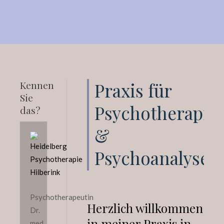
Kennen
Praxis für
Sie
Psychotherapie
das?
&
Psychoanalyse
Psychotherapeutin
Herzlich willkommen
Dr.
in meiner Praxis in
med.