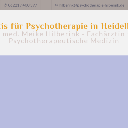
✆
06221 / 400 397
✉
hilberink@psychotherapie-hilberink.de
is für Psychotherapie in Heide
. med. Meike Hilberink - Fachärztin 
Psychotherapeutische Medizin