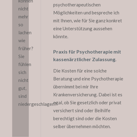
können
psychotherapeutischen
nicht
Möglichkeiten und bespreche ich
mehr
mit Ihnen, wie für Sie ganz konkret
so
eine Unterstützung aussehen
lachen
könnte.
wie
früher?
Praxis für Psychotherapie mit
Sie
kassenärztlicher Zulassung.
fühlen
Die Kosten für eine solche
sich
Beratung und eine Psychotherapie
nicht
übernimmt bei mir Ihre
gut,
Krankenversicherung. Dabei ist es
sind
egal, ob Sie gesetzlich oder privat
niedergeschlagen?
versichert sind oder Beihilfe
berechtigt sind oder die Kosten
selber übernehmen möchten.