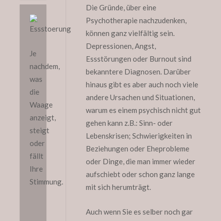
Die Gründe, über eine
Psychotherapie nachzudenken,
können ganz vielfältig sein.
Depressionen, Angst,
Je
Essstörungen oder Burnout sind
nachdem,
bekanntere Diagnosen. Darüber
was
hinaus gibt es aber auch noch viele
die
andere Ursachen und Situationen,
Waage
warum es einem psychisch nicht gut
anzeigt,
gehen kann z.B.: Sinn- oder
steigt
Lebenskrisen; Schwierigkeiten in
oder
Beziehungen oder Eheprobleme
fällt
oder Dinge, die man immer wieder
Ihre
aufschiebt oder schon ganz lange
Stimmung.
mit sich herumträgt.
Auch wenn Sie es selber noch gar