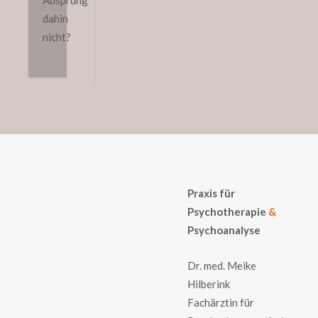
Absprung
dahin
nicht?
Praxis für
Psychotherapie
&
Psychoanalyse
Dr. med. Meike
Hilberink
Fachärztin für