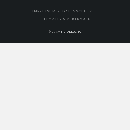
IMPRESSUM
DATENSCHUTZ
TELEMATIK & VERTRAUEN
© 2019
HEIDELBERG