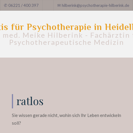
✆
06221 / 400 397
✉
hilberink@psychotherapie-hilberink.de
is für Psychotherapie in Heide
. med. Meike Hilberink - Fachärztin 
Psychotherapeutische Medizin
ratlos
Sie wissen gerade nicht, wohin sich Ihr Leben entwickeln
soll?